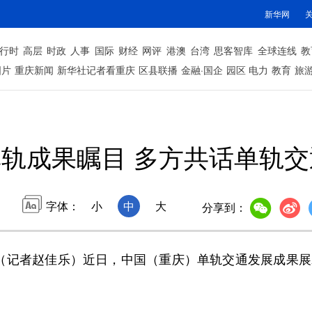
新华网
行时
高层
时政
人事
国际
财经
网评
港澳
台湾
思客智库
全球连线
教
图片
重庆新闻
新华社记者看重庆
区县联播
金融·国企
园区
电力
教育
旅
轨成果瞩目 多方共话单轨
字体：
小
中
大
分享到：
记者赵佳乐）近日，中国（重庆）单轨交通发展成果展示