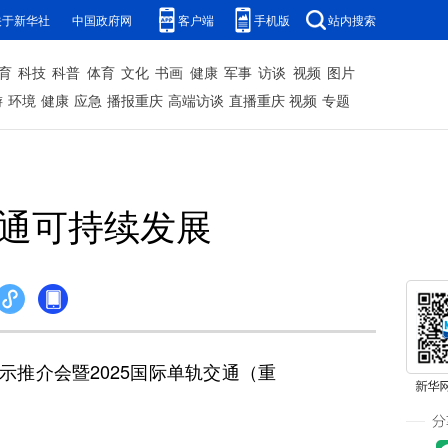
关于新华社
中国政府网
客户端
手机版
站内搜索
育
科技
科普
体育
文化
书画
健康
军事
访谈
视频
图片
游
环境
健康
应急
播报重庆
高端访谈
直播重庆
视频
专题
交通可持续发展
推介会暨2025国际单轨交通（重