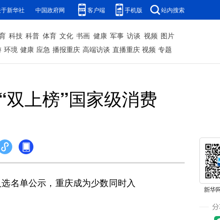
关于新华社
中国政府网
客户端
手机版
站内搜索
育
科技
科普
体育
文化
书画
健康
军事
访谈
视频
图片
游
环境
健康
应急
播报重庆
高端访谈
直播重庆
视频
专题
“双上榜”国家级消费
选名单公示，重庆成为少数同时入