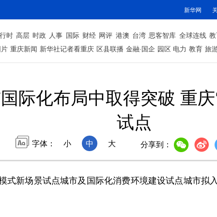
新华网
行时
高层
时政
人事
国际
财经
网评
港澳
台湾
思客智库
全球连线
教
图片
重庆新闻
新华社记者看重庆
区县联播
金融·国企
园区
电力
教育
旅
国际化布局中取得突破 重庆
试点
字体：
小
中
大
分享到：
式新场景试点城市及国际化消费环境建设试点城市拟入