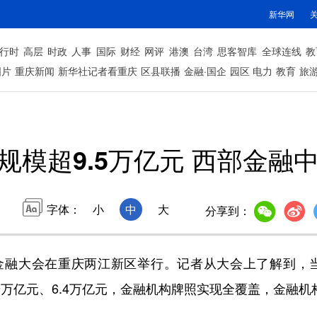
新华网
行时
高层
时政
人事
国际
财经
网评
港澳
台湾
思客智库
全球连线
教
图片
重庆新闻
新华社记者看重庆
区县联播
金融·国企
园区
电力
教育
旅
规模超9.5万亿元 西部金融
字体：
小
中
大
分享到：
融大会在重庆两江新区举行。记者从大会上了解到，当
9万亿元、6.4万亿元，金融机构牌照实现全覆盖，金融机构