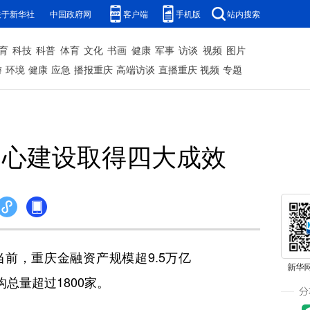
关于新华社
中国政府网
客户端
手机版
站内搜索
育
科技
科普
体育
文化
书画
健康
军事
访谈
视频
图片
游
环境
健康
应急
播报重庆
高端访谈
直播重庆
视频
专题
中心建设取得四大成效
前，重庆金融资产规模超9.5万亿
总量超过1800家。