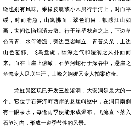
瞰也别有风味。乘橡皮艇或小木船行于河上，时而平
缓，时而湍急，山岚拂面，翠色润目，顿感江山如
画，世间烦恼烟消云散。行于崖壁栈道之上，下边草
色青青、水何澹澹，旁边巨岩峭立、青苔朵朵，上边
山色葱郁、飞鸟盘旋，幽深之气和湿润之风扑面而
来。而在山崖上俯瞰，石笋河蛇行于深谷中，悬崖之
危耸令人足底生汗，山峰之婀娜又令人拍案称奇。
龙缸景区现已开发三处溶洞，大安洞是最大的一
个。它位于石笋河畔西岸的悬崖峭壁中，在洞口南侧
有一眼泉水，每逢雨季便能形成瀑布，飞流直下落入
石笋河内，形成一道季节性的风景。