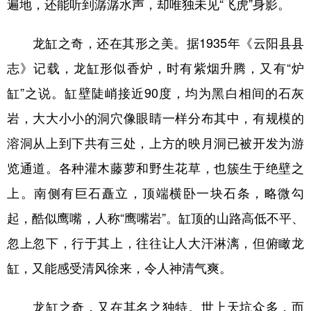
遍地，还能听到潺潺水声，却唯独未见“飞虎”身影。
龙缸之奇，还在其形之美。据1935年《云阳县县
志》记载，龙缸形似香炉，时有紫烟升腾，又有“炉
缸”之说。缸壁陡峭接近90度，均为黑白相间的石灰
岩，大大小小的洞穴像眼睛一样分布其中，有规模的
溶洞从上到下共有三处，上方的映月洞已被开发为游
览通道。各种灌木藤萝和野生花草，也簇生于绝壁之
上。南侧有巨石矗立，顶端横卧一块石条，略微勾
起，酷似鹰嘴，人称“鹰嘴岩”。缸顶的山路高低不平、
忽上忽下，行于其上，往往让人大汗淋漓，但俯瞰龙
缸，又能感受清风徐来，令人神清气爽。
龙缸之奇，又在其名之独特。世上天坑众多，而