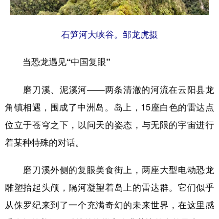
石笋河大峡谷。邹龙虎摄
当恐龙遇见“中国复眼”
磨刀溪、泥溪河——两条清澈的河流在云阳县龙
角镇相遇，围成了中洲岛。岛上，15座白色的雷达点
位立于苍穹之下，以问天的姿态，与无限的宇宙进行
着某种特殊的对话。
磨刀溪外侧的复眼美食街上，两座大型电动恐龙
雕塑抬起头颅，隔河凝望着岛上的雷达群。它们似乎
从侏罗纪来到了一个充满奇幻的未来世界，在这里感