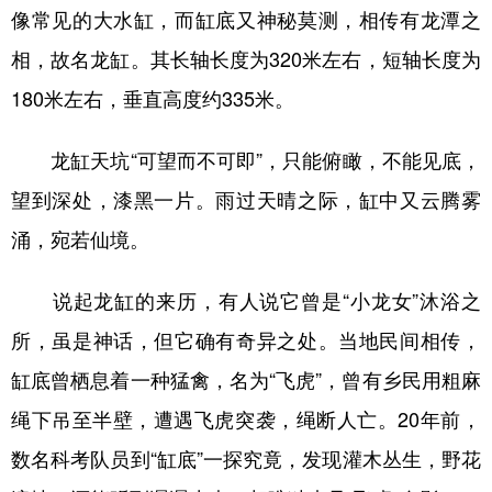
像常见的大水缸，而缸底又神秘莫测，相传有龙潭之
相，故名龙缸。其长轴长度为320米左右，短轴长度为
180米左右，垂直高度约335米。
龙缸天坑“可望而不可即”，只能俯瞰，不能见底，
望到深处，漆黑一片。雨过天晴之际，缸中又云腾雾
涌，宛若仙境。
说起龙缸的来历，有人说它曾是“小龙女”沐浴之
所，虽是神话，但它确有奇异之处。当地民间相传，
缸底曾栖息着一种猛禽，名为“飞虎”，曾有乡民用粗麻
绳下吊至半壁，遭遇飞虎突袭，绳断人亡。20年前，
数名科考队员到“缸底”一探究竟，发现灌木丛生，野花