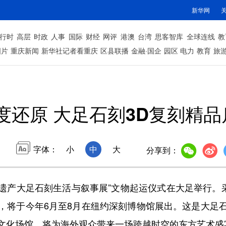
新华网
行时
高层
时政
人事
国际
财经
网评
港澳
台湾
思客智库
全球连线
教
图片
重庆新闻
新华社记者看重庆
区县联播
金融·国企
园区
电力
教育
旅
精度还原 大足石刻3D复刻精
字体：
小
中
大
分享到：
产大足石刻生活与叙事展”文物起运仪式在大足举行。采
，将于今年6月至8月在纽约深刻博物馆展出。这是大足
文化场馆，将为海外观众带来一场跨越时空的东方艺术盛