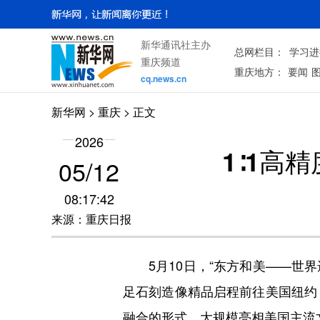
新华通讯社主办
总网栏目：
学习进
重庆频道
重庆地方：
要闻
cq.news.cn
新华网
>
重庆
> 正文
2026
1∶1高
05/12
08:17:42
来源：重庆日报
5月10日，“东方和美——世界遗
足石刻造像精品启程前往美国纽约
融合的形式，大规模亮相美国主流