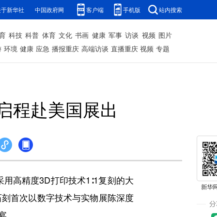
关于新华社
中国政府网
客户端
手机版
站内搜索
育
科技
科普
体育
文化
书画
健康
军事
访谈
视频
图片
游
环境
健康
应急
播报重庆
高端访谈
直播重庆
视频
专题
品启程赴美国展出
用高精度3D打印技术1∶1复刻的大
石刻首次以数字技术与实物展陈深度
宴。