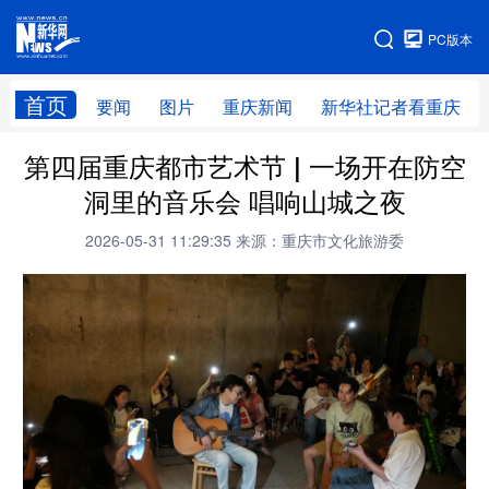
手机版
PC版本
网站地图
首页
要闻
图片
重庆新闻
新华社记者看重庆
第四届重庆都市艺术节 | 一场开在防空
洞里的音乐会 唱响山城之夜
2026-05-31 11:29:35
来源：重庆市文化旅游委