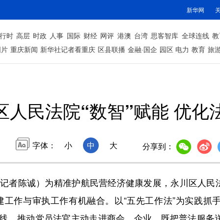
新华网
行时
高层
时政
人事
国际
财经
网评
港澳
台湾
思客智库
全球连线
教
图片
重庆新闻
新华社记者看重庆
区县联播
金融·国企
园区
电力
教育
旅
区人民法院“数智”赋能 优化
字体：
小
中
大
分享到：
者陈诚）为精准护航民营经济健康发展，永川区人民法
建工作与审执工作有机融合。以“五先工作法”为实践抓手
线，推动党员法官主动走进商会、企业，既把普法服务送