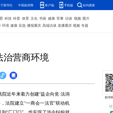
关于新华社
中国政府网
客户端
手机版
站内搜索
育
科技
科普
体育
文化
书画
健康
军事
访谈
视频
图片
游
环境
健康
应急
播报重庆
高端访谈
直播重庆
视频
专题
法治营商环境
院近年来着力创建“益企向党·法润
，法院建立“一商会一法官”联动机
到“厂门口”，也实现了涉企纠纷就