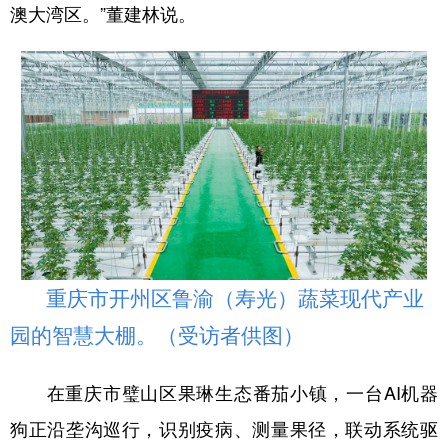
澳大湾区
。”董建林说。
重庆市开州区鲁渝（寿光）蔬菜现代产业
园的智慧大棚。（受访者供图）
在重庆市璧山区果琳生态番茄小镇，一台AI机器
狗正沿垄沟巡行，识别疫病、测量果径，联动系统驱