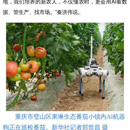
地，我们培养的新农人，不仅懂农时，更会用AI看数
据、管生产、找市场。”秦洪伟说。
重庆市璧山区果琳生态番茄小镇内AI机器
狗正在巡检番茄。新华社记者郑世昌 摄