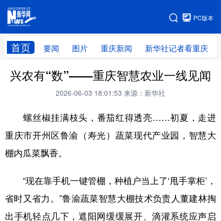
手机版
PC版本
网站地图
首页
要闻
图片
重庆新闻
新华社记者看重庆
兴农有“数”——重庆智慧农业一线见闻
2026-06-03 18:01:53
来源：新华社
螺丝椒挂满枝头，番茄红得透亮……初夏，走进
重庆市开州区鲁渝（寿光）蔬菜现代产业园
，智慧大
棚内瓜菜飘香。
“现在靠手机一键管棚，种植户当上了‘甩手掌柜’，
省时又省力。”鲁渝蔬菜智慧大棚技术负责人董建林掏
出手机轻点几下，遮阳网缓缓展开、滴灌系统应声启