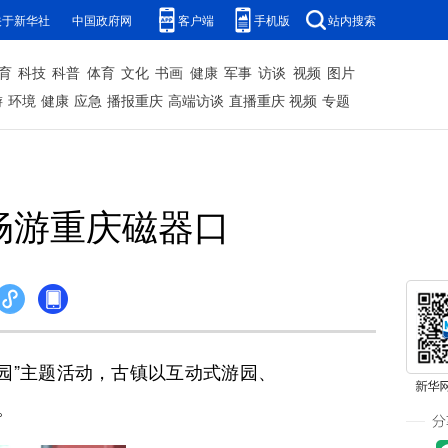
关于新华社
中国政府网
客户端
手机版
站内搜索
育
科技
科普
体育
文化
书画
健康
军事
访谈
视频
图片
游
环境
健康
应急
播报重庆
高端访谈
直播重庆
视频
专题
畅游重庆磁器口
园”主题活动，古镇以互动式游园、
。