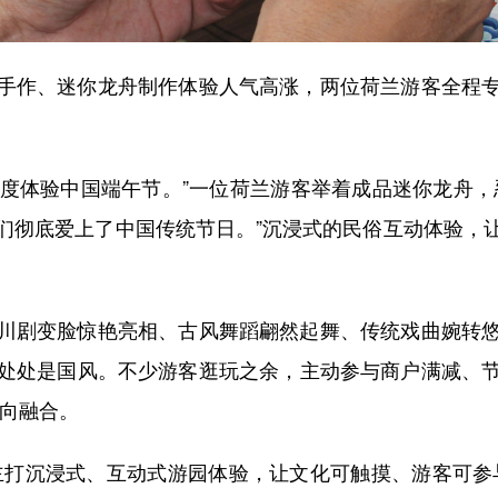
作、迷你龙舟制作体验人气高涨，两位荷兰游客全程专
深度体验中国端午节。”一位荷兰游客举着成品迷你龙舟
们彻底爱上了中国传统节日。”沉浸式的民俗互动体验，
剧变脸惊艳亮相、古风舞蹈翩然起舞、传统戏曲婉转悠
处处是国风。不少游客逛玩之余，主动参与商户满减、
双向融合。
打沉浸式、互动式游园体验，让文化可触摸、游客可参与