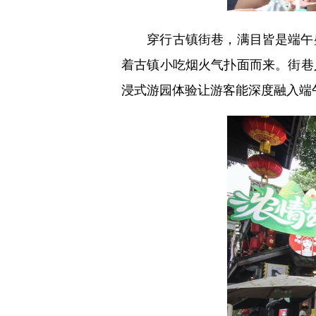
穿行古镇街巷，满目皆是端午盛
着古镇小吃烟火气扑面而来。街巷
浸式游园体验让游客能深度融入端