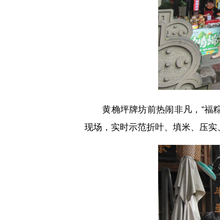
黄桷坪牌坊前热闹非凡，“福粽
现场，实时示范折叶、填米、压实