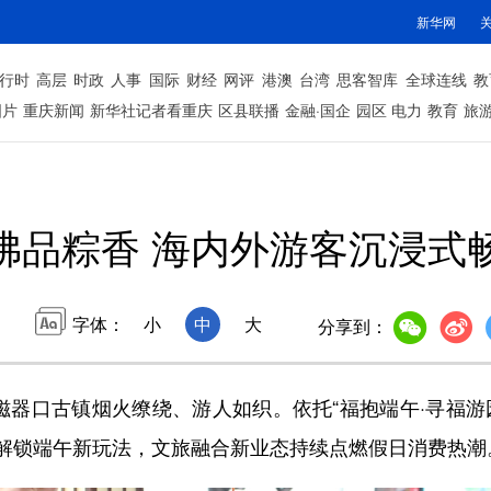
新华网
行时
高层
时政
人事
国际
财经
网评
港澳
台湾
思客智库
全球连线
教
图片
重庆新闻
新华社记者看重庆
区县联播
金融·国企
园区
电力
教育
旅
沸品粽香 海内外游客沉浸式
字体：
小
中
大
分享到：
器口古镇烟火缭绕、游人如织。依托“福抱端午·寻福游
解锁端午新玩法，文旅融合新业态持续点燃假日消费热潮