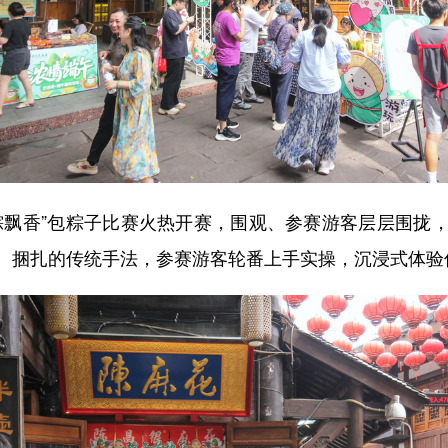
飘香”包粽子比赛火热开赛，围观、参赛游客层层围拢，
、捆扎的传统手法，参赛游客轮番上手实操，沉浸式体验