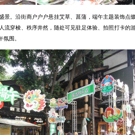
景。沿街商户户户悬挂艾草、菖蒲，端午主题装饰点缀
人流穿梭、秩序井然，随处可见驻足体验、拍照打卡的
午氛围。