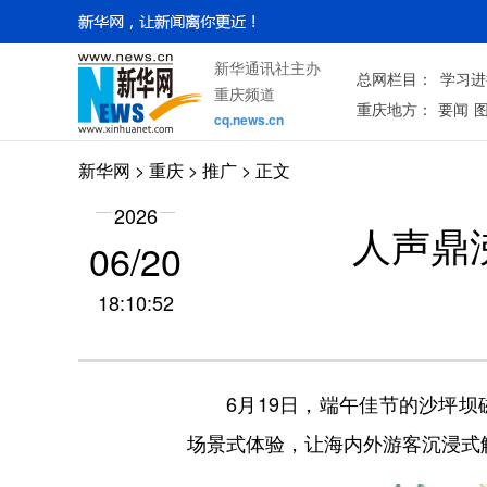
新华通讯社主办
总网栏目：
学习进
重庆频道
重庆地方：
要闻
cq.news.cn
新华网
>
重庆
> 推广 > 正文
2026
人声鼎
06/20
18:10:52
6月19日，端午佳节的沙坪坝磁
场景式体验，让海内外游客沉浸式