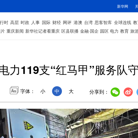
新华网
行时
高层
时政
人事
国际
财经
网评
港澳
台湾
思客智库
全球连线
教
图片
重庆新闻
新华社记者看重庆
区县联播
金融·国企
园区
电力
教育
旅
电力119支“红马甲”服务队
字体：
小
中
大
分享到：