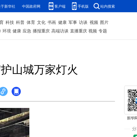
关于新华社
中国政府网
客户端
手机版
站内搜索
育
科技
科普
体育
文化
书画
健康
军事
访谈
视频
图片
游
环境
健康
应急
播报重庆
高端访谈
直播重庆
视频
专题
守护山城万家灯火