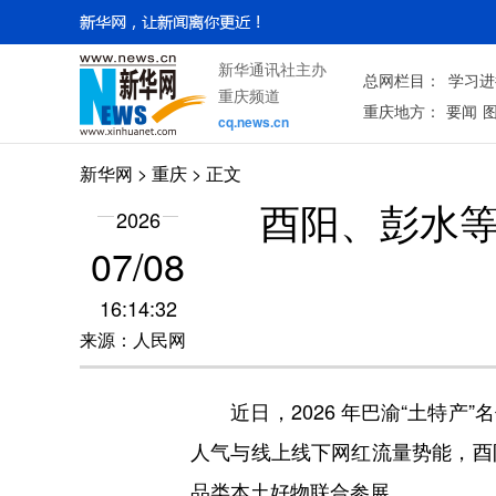
新华通讯社主办
总网栏目：
学习进
重庆频道
重庆地方：
要闻
cq.news.cn
新华网
>
重庆
> 正文
酉阳、彭水等
2026
07/08
16:14:32
来源：人民网
近日，2026 年巴渝“土特产
人气与线上线下网红流量势能，酉
品类本土好物联合参展。