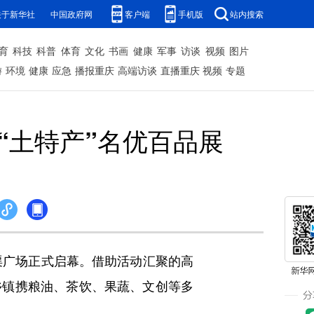
关于新华社
中国政府网
客户端
手机版
站内搜索
育
科技
科普
体育
文化
书画
健康
军事
访谈
视频
图片
游
环境
健康
应急
播报重庆
高端访谈
直播重庆
视频
专题
“土特产”名优百品展
渠广场正式启幕。借助活动汇聚的高
乡镇携粮油、茶饮、果蔬、文创等多