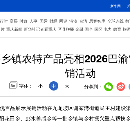
新华网
行时
高层
时政
人事
国际
财经
网评
港澳
台湾
思客智库
全球连线
教
图片
重庆新闻
新华社记者看重庆
区县联播
金融·国企
园区
电力
教育
旅
乡镇农特产品亮相2026巴渝
销活动
字体：
小
中
大
分享到：
”名优百品展示展销活动在九龙坡区谢家湾街道民主村建设
阳花田乡、彭水善感乡等一批乡镇与乡村振兴重点帮扶